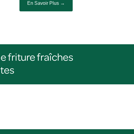
En Savoir Plus →
e friture fraîches
stes