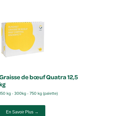
Graisse de bœuf Quatra 12,5
kg
150 kg - 300
kg
- 750
kg
(
palette
)
En Savoir Plus →