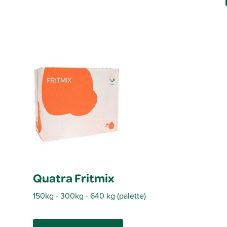
Quatra Fritmix
150
kg
- 300
kg
- 640
kg
(
palette
)