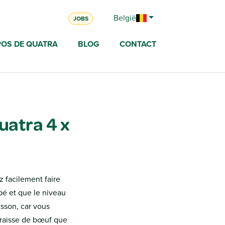
België
JOBS
POS DE QUATRA
BLOG
CONTACT
uatra 4 x
 facilement faire
pé et que le niveau
isson, car vous
 graisse de bœuf que