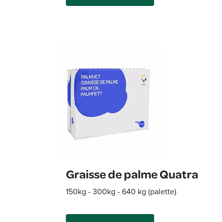
Graisse de palme Quatra
150
kg
- 300
kg
- 640
kg
(
palette
)