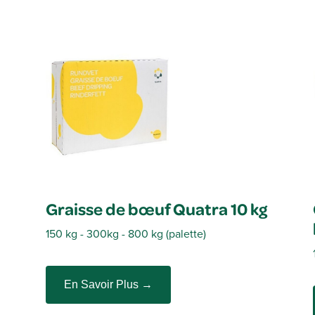
Graisse de bœuf Quatra 10 kg
150 kg - 300
kg
- 800
kg
(
palette
)
En Savoir Plus →