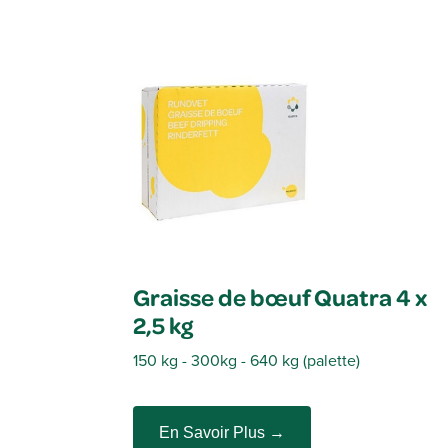
Graisse de bœuf Quatra 4 x
2,5 kg
150 kg - 300
kg
- 640
kg
(palette)
En Savoir Plus →