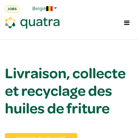
Se rendre au contenu
België
JOBS
Livraison, collecte
et recyclage des
huiles de friture