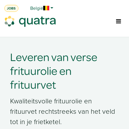
Overslaan naar inhoud
België
JOBS
Leveren van verse
frituurolie en
frituurvet
Kwaliteitsvolle frituurolie en
frituurvet rechtstreeks van het veld
tot in je frietketel.