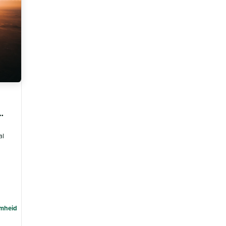
vrent pour une aviation plus verte
al
mheid