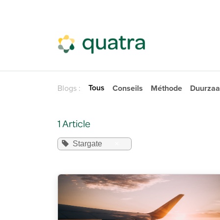
Se rendre au contenu
Tous
Blogs :
Conseils
Méthode
Duurza
1 Article
Stargate
×